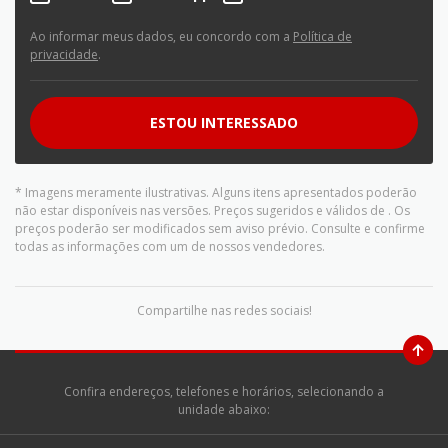
Ao informar meus dados, eu concordo com a
Política de
privacidade
.
ESTOU INTERESSADO
* Imagens meramente ilustrativas. Alguns itens apresentados poderão
não estar disponíveis nas versões. Preços sugeridos e válidos de
. Os
preços poderão ser modificados sem aviso prévio. Consulte e confirme
todas as informações com um de nossos vendedores.
Compartilhe nas redes sociais!
Confira endereços, telefones e horários, selecionando a
unidade abaixo: