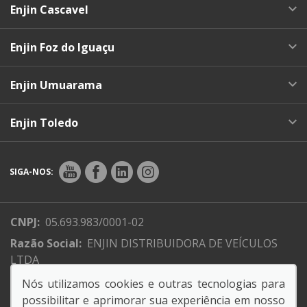
Enjin Cascavel
Enjin Foz do Iguaçu
Enjin Umuarama
Enjin Toledo
SIGA-NOS:
CNPJ:
05.693.983/0001-02
Razão Social:
ENJIN DISTRIBUIDORA DE VEÍCULOS
LTDA
Endereço Matriz:
Av. Brasil, 700 - Pacaembu -
Nós utilizamos cookies e outras tecnologias para
Cascavel-PR
possibilitar e aprimorar sua experiência em nosso