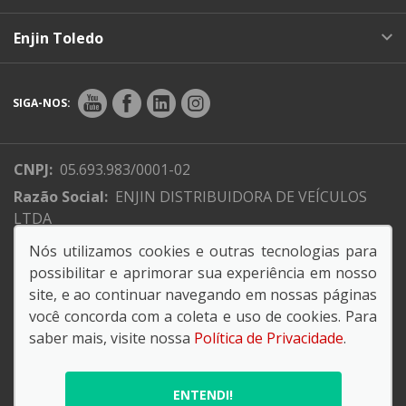
Enjin Toledo
SIGA-NOS:
CNPJ:
05.693.983/0001-02
Razão Social:
ENJIN DISTRIBUIDORA DE VEÍCULOS
LTDA
Endereço Matriz:
Av. Brasil, 700 - Pacaembu -
Nós utilizamos cookies e outras tecnologias para
Cascavel-PR
possibilitar e aprimorar sua experiência em nosso
site, e ao continuar navegando em nossas páginas
você concorda com a coleta e uso de cookies. Para
saber mais, visite nossa
Política de Privacidade
.
© Copyright 2026
AutoForce - Todos os direitos reservados.
ENTENDI!
Política de privacidade
.